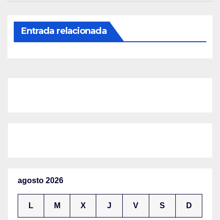
Entrada relacionada
agosto 2026
L
M
X
J
V
S
D